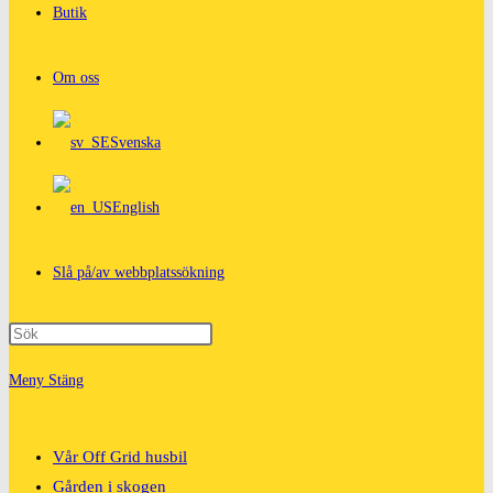
Butik
Om oss
Svenska
English
Slå på/av webbplatssökning
Meny
Stäng
Vår Off Grid husbil
Gården i skogen