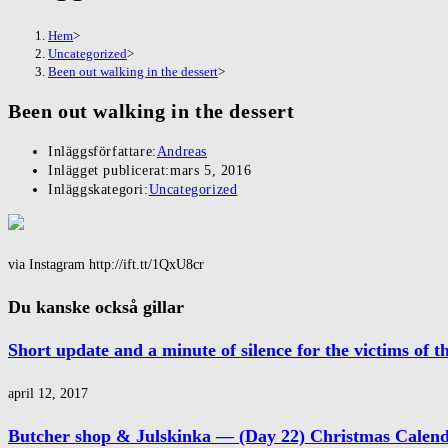
Hem
>
Uncategorized
>
Been out walking in the dessert
>
Been out walking in the dessert
Inläggsförfattare:
Andreas
Inlägget publicerat:
mars 5, 2016
Inläggskategori:
Uncategorized
via Instagram http://ift.tt/1QxU8cr
Du kanske också gillar
Short update and a minute of silence for the victims of t
april 12, 2017
Butcher shop & Julskinka — (Day 22) Christmas Cale