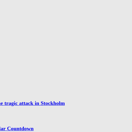
he tragic attack in Stockholm
ndar Countdown