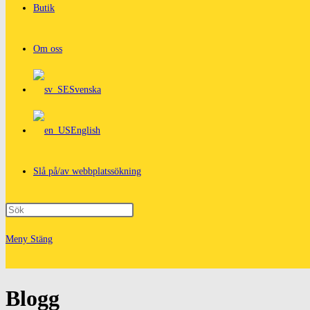
Butik
Om oss
Svenska
English
Slå på/av webbplatssökning
Meny
Stäng
Blogg