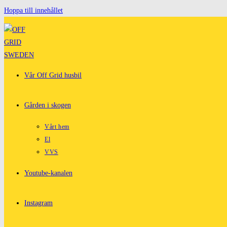
Hoppa till innehållet
Vår Off Grid husbil
Gården i skogen
Vårt hem
El
VVS
Youtube-kanalen
Instagram